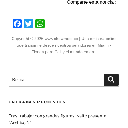
Comparte esta noticia :
F
T
W
a
w
h
Copyright © 2026 www.showradio.co | Una emisora online
c
itt
at
que transmite desde nuestros servidores en Miami -
e
er
s
Florida para Cali y el mundo entero.
b
A
o
p
o
p
k
ENTRADAS RECIENTES
Tras trabajar con grandes figuras, Naito presenta
“Archivo N”