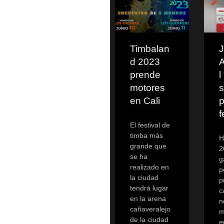
Timbalan
J
d 2023
A
prende
l
motores
s
en Cali
p
f
El festival de
timba más
H
grande que
2
se ha
g
realizado en
p
la ciudad
p
tendrá lugar
c
en la arena
n
cañaveralejo
m
de la ciudad
e