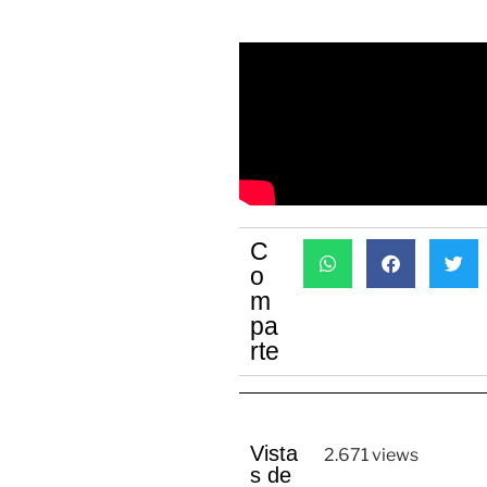
C
O
M
Pa
Rte
Vista
2.671 views
s de