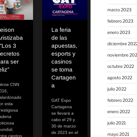
marzo 2023
febrero 2023
eison
La feria
enero 2023
ristizaba
de las
diciembre 202
 “Los 3
apuestas,
ecretos
esports y
noviembre 20
ara ser
casinos
octubre 2022
eliz”
se toma
Cartagen
agosto 2022
éroe CNN
a
julio 2022
016,
alardonado
febrero 2022
GAT Expo
or esta
Cartagena
restigiosa
enero 2022
se llevará a
adena
cabo el 29 y
julio 2021
oticiosa
30 de marzo
undial,
de 2023 en el
mayo 2021
ntre cientos