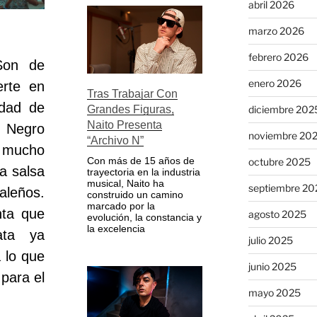
abril 2026
marzo 2026
febrero 2026
Son de
enero 2026
erte en
Tras Trabajar Con
udad de
diciembre 202
Grandes Figuras,
Naito Presenta
l Negro
noviembre 20
“Archivo N”
n mucho
Con más de 15 años de
octubre 2025
a salsa
trayectoria en la industria
musical, Naito ha
septiembre 20
aleños.
construido un camino
marcado por la
nta que
agosto 2025
evolución, la constancia y
la excelencia
ata ya
julio 2025
 lo que
junio 2025
 para el
mayo 2025