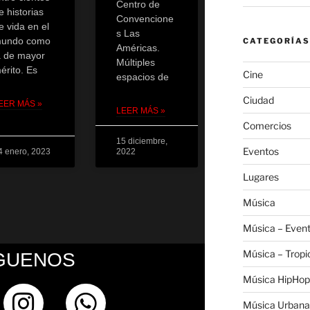
Centro de
e historias
Convencione
e vida en el
s Las
undo como
CATEGORÍAS
Américas.
a de mayor
Múltiples
érito. Es
Cine
espacios de
Ciudad
EER MÁS »
LEER MÁS »
Comercios
15 diciembre,
Eventos
4 enero, 2023
2022
Lugares
Música
Música – Even
Música – Tropi
GUENOS
Música HipHop
Música Urbana