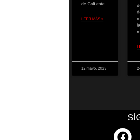
de Cali este
d
d
m
LEER MÁS »
l
m
L
12 mayo, 2023
2
SÍ