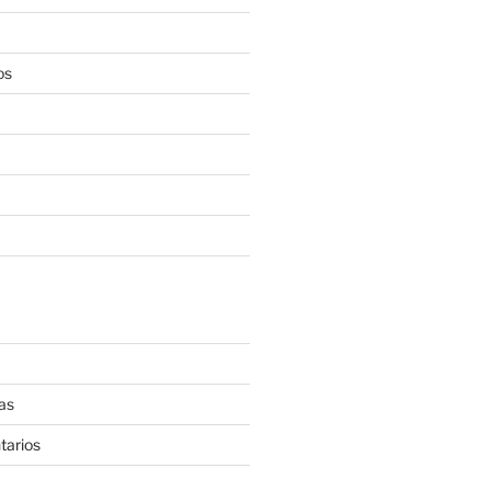
os
as
tarios