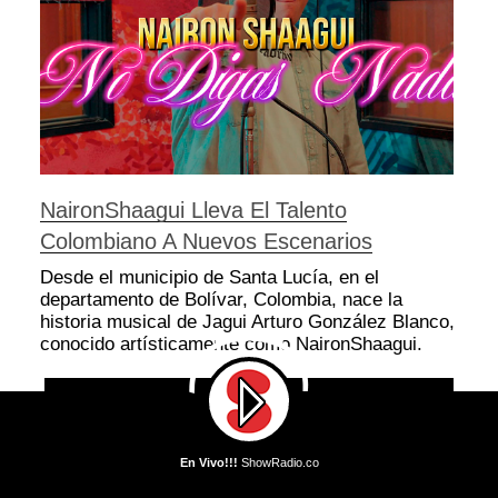
NaironShaagui Lleva El Talento
Colombiano A Nuevos Escenarios
Desde el municipio de Santa Lucía, en el
departamento de Bolívar, Colombia, nace la
historia musical de Jagui Arturo González Blanco,
conocido artísticamente como NaironShaagui.
En Vivo!!!
ShowRadio.co
En Vivo!!!
DJ Mike Llama - Llama Whippin' Intro
EVENTOS