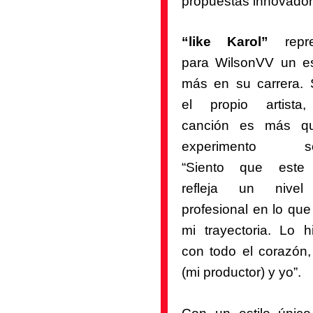
propuestas innovador
“like Karol”
repre
para WilsonVV un e
más en su carrera.
el propio artista
canción es más q
experimento so
“Siento que este
refleja un nive
profesional en lo que
mi trayectoria. Lo h
con todo el corazón,
(mi productor) y yo”.