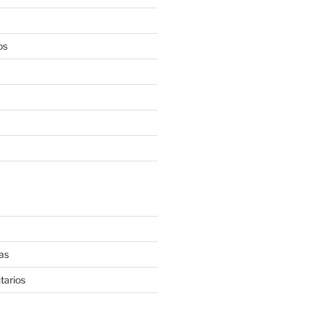
os
as
tarios