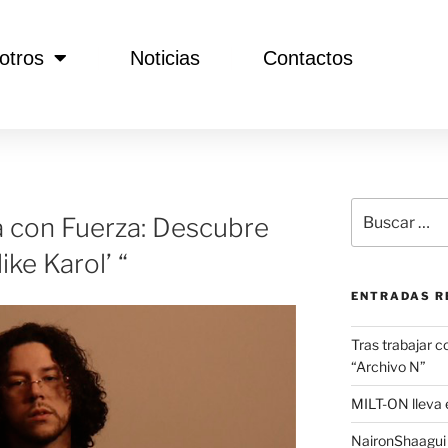
otros
Noticias
Contactos
 con Fuerza: Descubre
ike Karol’ “
ENTRADAS R
Tras trabajar c
“Archivo N”
MILT-ON lleva e
NaironShaagui l