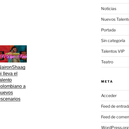
Noticias
Nuevos Talent
Portada
Sin categoría
Talentos VIP
Teatro
NaironShaag
i lleva el
alento
META
colombiano a
nuevos
Acceder
escenarios
Feed de entrad
Feed de comen
WordPress.org