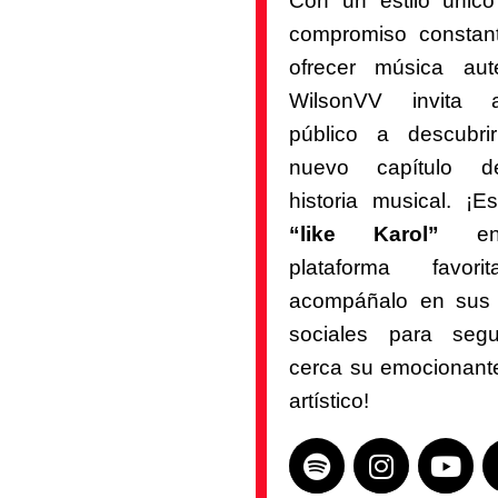
Con un estilo únic
compromiso constan
ofrecer música auté
WilsonVV invita
público a descubri
nuevo capítulo 
historia musical. ¡E
“like Karol”
en
plataforma favor
acompáñalo en sus
sociales para seg
cerca su emocionante
artístico!