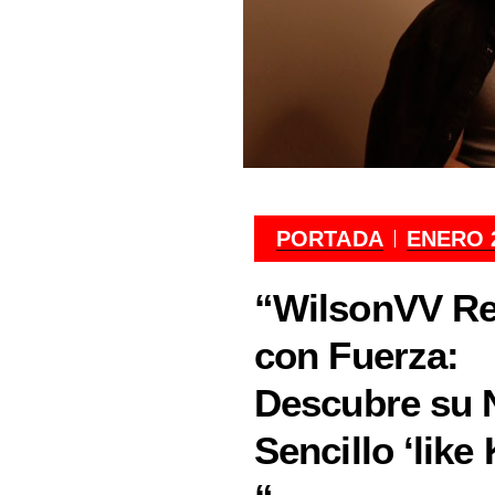
PORTADA
ENERO 2
“WilsonVV Re
con Fuerza:
Descubre su 
Sencillo ‘like 