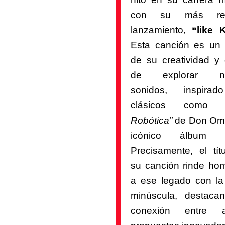
con su más rec
lanzamiento,
“like 
Esta canción es un r
de su creatividad y
de explorar nu
sonidos, inspira
clásicos com
Robótica”
de Don Oma
icónico álbu
Precisamente, el tít
su canción rinde ho
a ese legado con la 
minúscula, destaca
conexión entre 