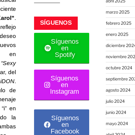
abril 2025
iente
marzo 2025
Karol”
.
SÍGUENOS
febrero 2025
eflejo
enero 2025
 deseo
Síguenos
evos
diciembre 202
en
Spotify
do en
noviembre 20
o
“Sexy
octubre 2024
r, del
Síguenos
septiembre 20
m
iDON
.
en
ulo de
agosto 2024
Instagram
menaje
julio 2024
“i” en
junio 2024
Síguenos
ndo la
en
mayo 2024
ambas
Facebook
abril 2024