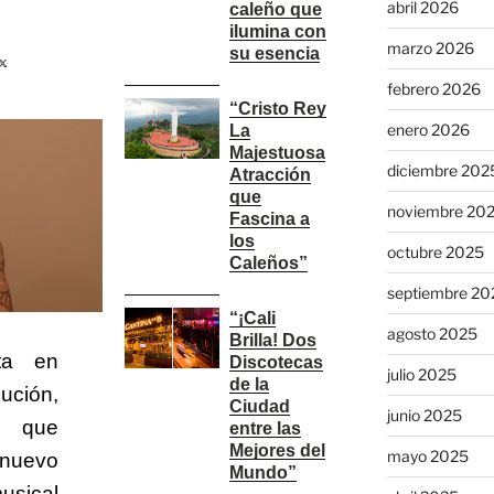
abril 2026
caleño que
ilumina con
marzo 2026
su esencia
febrero 2026
“Cristo Rey
enero 2026
La
Majestuosa
diciembre 202
Atracción
que
noviembre 20
Fascina a
los
octubre 2025
Caleños”
septiembre 20
“¡Cali
agosto 2025
Brilla! Dos
sta en
Discotecas
julio 2025
de la
ción,
Ciudad
junio 2025
e que
entre las
Mejores del
mayo 2025
 nuevo
Mundo”
usical