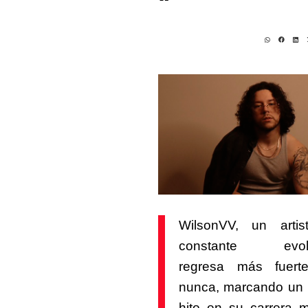
“
WilsonVV, un arti
constante evolu
regresa más fuert
nunca, marcando un
hito en su carrera m