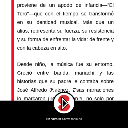
proviene de un apodo de infancia—”El
Toro”—que con el tiempo se transformó
en su identidad musical. Más que un
alias, representa su fuerza, su resistencia
y su forma de enfrentar la vida: de frente y
con la cabeza en alto.
Desde niño, la música fue su entorno.
Creció entre banda, mariachi y las
historias que su padre le contaba sobre
José Alfredo Jiménez. Esas narraciones
lo marcaron profundamente, no solo por
su contenido, sino porque le enseñaron
que para componer una canción no hace
En Vivo!!!
ShowRadio.co
falta saber teoría musical: basta con
En Vivo!!!
DJ Mike Llama - Llama Whippin' Intro