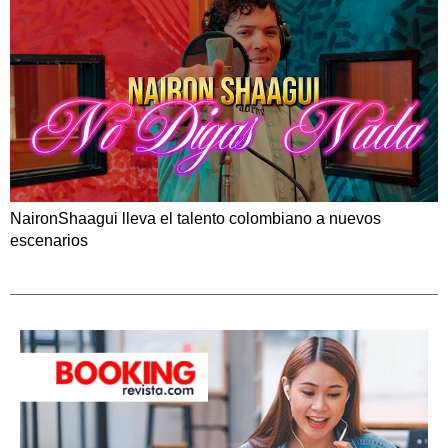
NaironShaagui lleva el talento colombiano a nuevos
escenarios