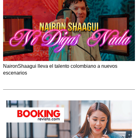
NaironShaagui lleva el talento colombiano a nuevos
escenarios