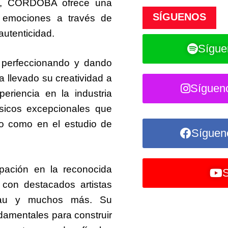
ca, CORDOBA ofrece una
SÍGUENOS
y emociones a través de
autenticidad.
Sígue
 perfeccionando y dando
a llevado su creatividad a
Síguen
eriencia en la industria
icos excepcionales que
io como en el estudio de
Síguen
ipación en la reconocida
S
con destacados artistas
eau y muchos más. Su
ndamentales para construir