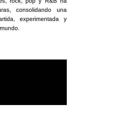
les, rock, pop y R&B ha
uras, consolidando una
rtida, experimentada y
l mundo.