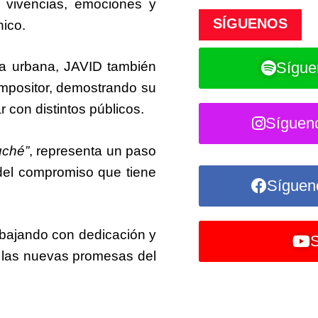
 vivencias, emociones y
SÍGUENOS
nico.
Sígue
ca urbana, JAVID también
mpositor, demostrando su
r con distintos públicos.
Síguen
uché”
, representa un paso
 del compromiso que tiene
Síguen
abajando con dedicación y
S
 las nuevas promesas del