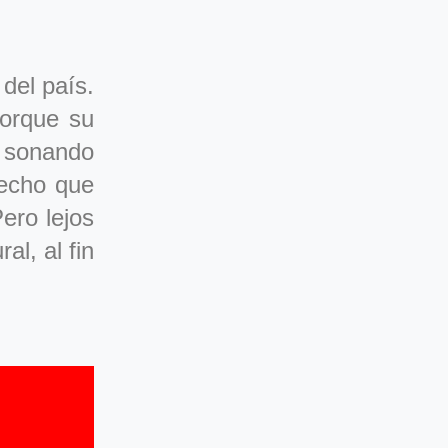
del país.
porque su
a sonando
pecho que
ero lejos
al, al fin