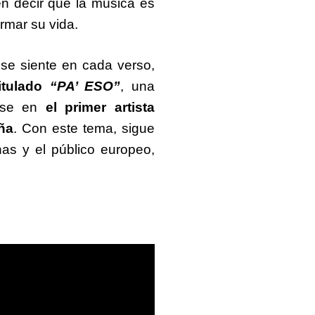
en decir que la música es
rmar su vida.
se siente en cada verso,
titulado
“PA’ ESO”
, una
irse en
el primer artista
ña
. Con este tema, sigue
nas y el público europeo,