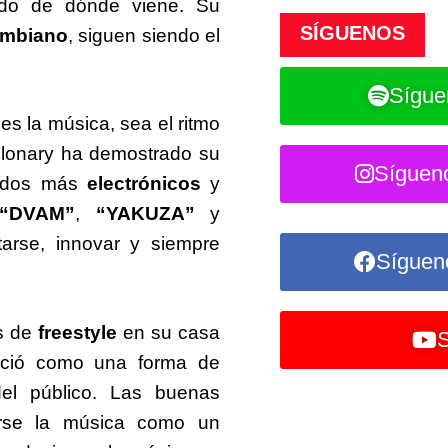
dado de dónde viene. Su
SÍGUENOS
ombiano
, siguen siendo el
Sígue
es la música, sea el ritmo
ilonary ha demostrado su
Síguen
onidos más
electrónicos
y
“DVAM”
,
“YAKUZA”
y
rse, innovar y siempre
Síguen
s de
freestyle
en su casa
S
ació como una forma de
del público. Las buenas
arse la música como un