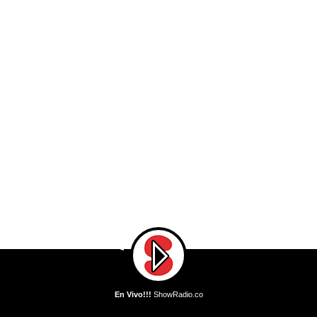
En Vivo!!!
ShowRadio.co
En Vivo!!!
DJ Mike Llama - Llama Whippin' Intro