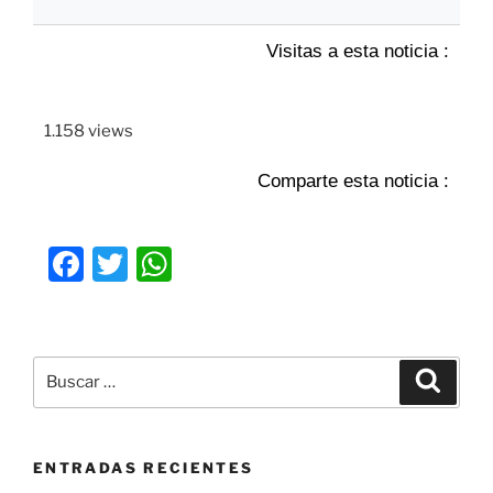
Visitas a esta noticia :
1.158 views
Comparte esta noticia :
F
T
W
a
w
h
c
itt
at
e
er
s
b
A
o
p
o
p
ENTRADAS RECIENTES