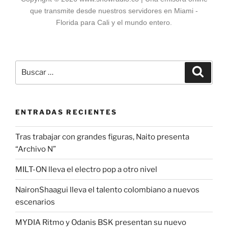
c
itt
at
que transmite desde nuestros servidores en Miami -
e
er
s
Florida para Cali y el mundo entero.
b
A
o
p
o
p
k
ENTRADAS RECIENTES
Tras trabajar con grandes figuras, Naito presenta
“Archivo N”
MILT-ON lleva el electro pop a otro nivel
NaironShaagui lleva el talento colombiano a nuevos
escenarios
MYDIA Ritmo y Odanis BSK presentan su nuevo