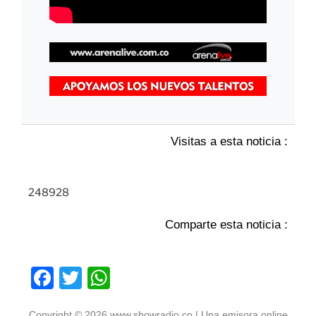
Visitas a esta noticia :
248928
Comparte esta noticia :
F
T
W
a
w
h
Copyright © 2026 www.showradio.co | Una emisora online