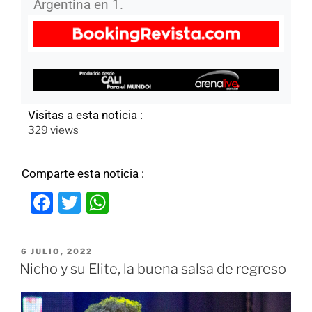
Argentina en 1.
Visitas a esta noticia :
329 views
Comparte esta noticia :
F
T
W
a
w
h
c
itt
at
6 JULIO, 2022
e
er
s
Nicho y su Elite, la buena salsa de regreso
b
A