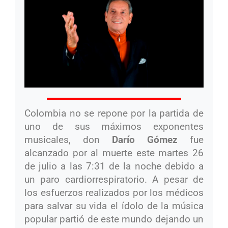
Colombia no se repone por la partida de
uno de sus máximos exponentes
musicales, don
Darío Gómez
fue
alcanzado por al muerte este martes 26
de julio a las 7:31 de la noche debido a
un paro cardiorrespiratorio. A pesar de
los esfuerzos realizados por los médicos
para salvar su vida el ídolo de la música
popular partió de este mundo dejando un