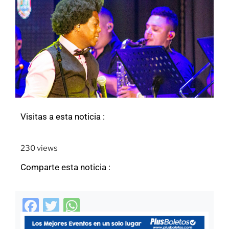
o
p
o
p
k
Visitas a esta noticia :
230 views
Comparte esta noticia :
F
T
W
a
w
h