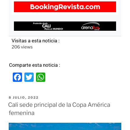
Visitas a esta noticia :
206 views
Comparte esta noticia :
F
T
W
a
w
h
c
itt
at
8 JULIO, 2022
e
er
s
Cali sede principal de la Copa América
b
A
femenina
o
p