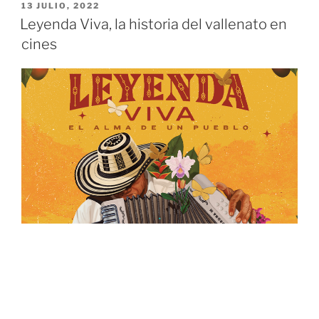
c
itt
at
13 JULIO, 2022
e
er
s
Leyenda Viva, la historia del vallenato en
b
A
cines
o
p
o
p
k