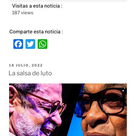
Visitas a esta noticia :
187 views
Comparte esta noticia :
F
T
W
a
w
h
c
itt
at
18 JULIO, 2022
e
er
s
La salsa de luto
b
A
o
p
o
p
k