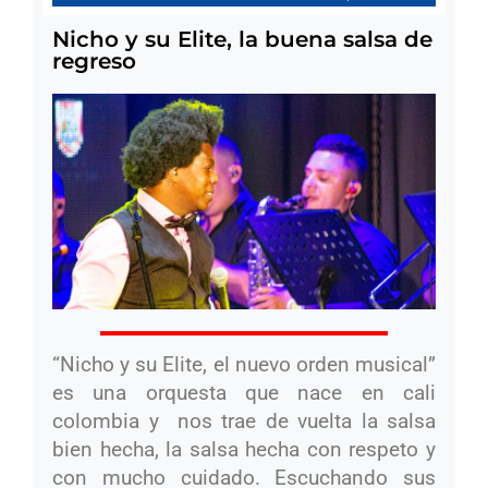
c
itt
at
Nicho y su Elite, la buena salsa de
e
er
s
regreso
b
A
o
p
o
p
k
“Nicho y su Elite, el nuevo orden musical”
es una orquesta que nace en cali
colombia y nos trae de vuelta la salsa
bien hecha, la salsa hecha con respeto y
con mucho cuidado. Escuchando sus