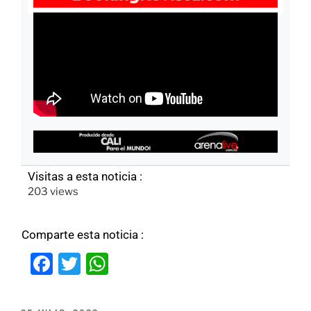
Visitas a esta noticia :
203 views
Comparte esta noticia :
F
T
W
a
w
h
c
itt
at