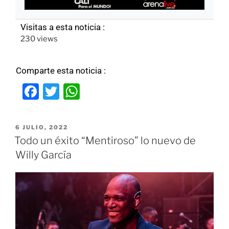
Visitas a esta noticia :
230 views
Comparte esta noticia :
F
T
W
a
w
h
c
itt
at
6 JULIO, 2022
e
er
s
Todo un éxito “Mentiroso” lo nuevo de
b
A
Willy García
o
p
o
p
k