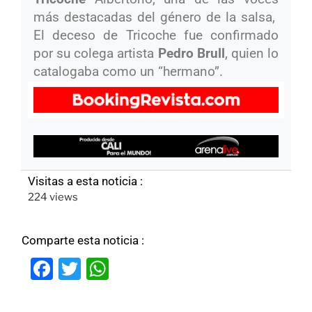
más destacadas del género de la salsa,
El deceso de Tricoche fue confirmado
por su colega artista
Pedro Brull
, quien lo
catalogaba como un “hermano”.
Visitas a esta noticia :
224 views
Comparte esta noticia :
F
T
W
a
w
h