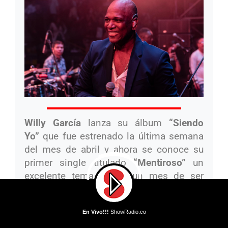
Willy García
lanza su álbum
“Siendo
Yo”
que fue estrenado la última semana
del mes de abril y ahora se conoce su
primer single titulado
“Mentiroso”
un
excelente tema que a un mes de ser
lanzado en sus plataformas digitales ya
cuenta con un sinnúmero de
En Vivo!!!
ShowRadio.co
reproducciones y descargas.
En Vivo!!!
DJ Mike Llama - Llama Whippin' Intro