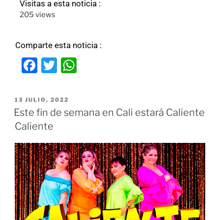
Visitas a esta noticia :
205 views
Comparte esta noticia :
F
T
W
a
w
h
c
itt
at
13 JULIO, 2022
e
er
s
Este fin de semana en Cali estará Caliente
b
A
Caliente
o
p
o
p
k