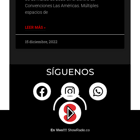
Convenciones Las Américas. Múltiples
espacios de
LEER MÁS »
15 diciembre, 2022
SÍGUENOS
En Vivo!!!
ShowRadio.co
En Vivo!!!
DJ Mike Llama - Llama Whippin' Intro
19 JUNIO, 2024