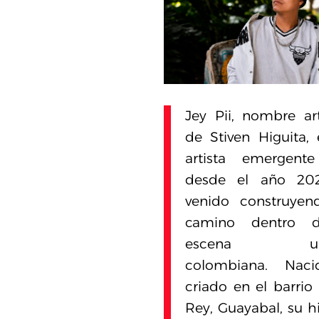
Jey Pii, nombre art
de Stiven Higuita,
artista emergent
desde el año 20
venido construyen
camino dentro 
escena urb
colombiana. Nac
criado en el barrio 
Rey, Guayabal, su hi