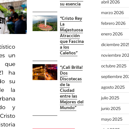
abril 2026
su esencia
marzo 2026
“Cristo Rey
La
febrero 2026
Majestuosa
enero 2026
Atracción
que Fascina
diciembre 202
a los
ístico
Caleños”
 es un
noviembre 20
e que
octubre 2025
“¡Cali Brilla!
Dos
21 ha
septiembre 20
Discotecas
do su
de la
agosto 2025
Ciudad
de la
entre las
julio 2025
ana
Mejores del
Mundo”
ido y
junio 2025
Cristo
mayo 2025
storia