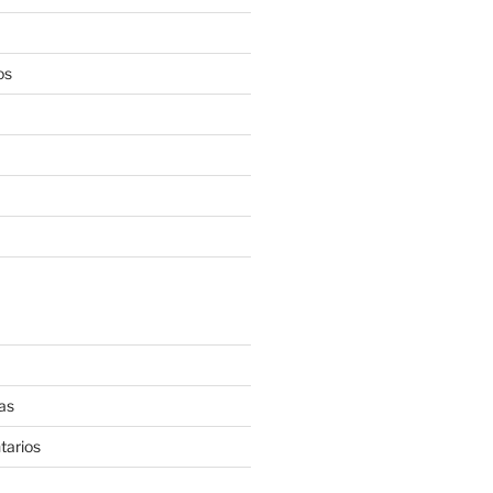
os
as
tarios