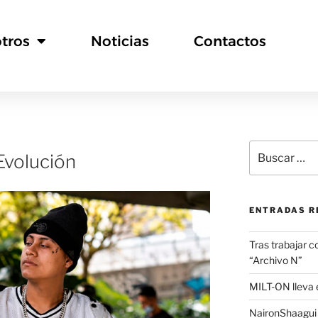
tros
Noticias
Contactos
 Evolución
ENTRADAS R
Tras trabajar c
“Archivo N”
MILT-ON lleva e
NaironShaagui l