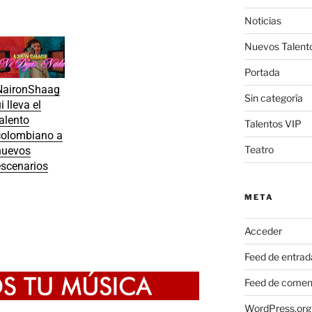
Noticias
Nuevos Talent
Portada
NaironShaag
Sin categoría
i lleva el
alento
Talentos VIP
colombiano a
Teatro
nuevos
escenarios
META
Acceder
Feed de entrad
Feed de comen
WordPress.org