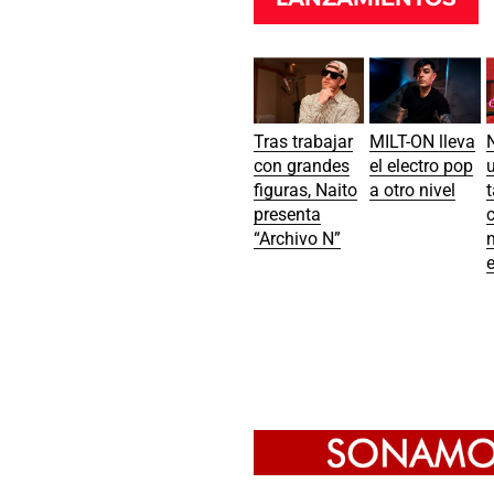
Tras trabajar
MILT-ON lleva
con grandes
el electro pop
u
figuras, Naito
a otro nivel
t
presenta
“Archivo N”