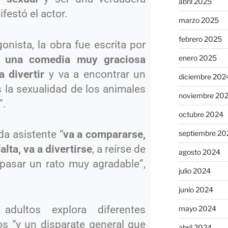
abril 2025
festó el actor.
marzo 2025
febrero 2025
onista, la obra fue escrita por
enero 2025
 una comedia muy graciosa
a divertir
y va a encontrar un
diciembre 202
s la sexualidad de los animales
noviembre 20
”.
octubre 2024
da asistente “
va a compararse,
septiembre 20
alta, va a divertirse
, a reírse de
agosto 2024
pasar un rato muy agradable”,
julio 2024
junio 2024
dultos explora diferentes
mayo 2024
s “y un disparate general que
abril 2024