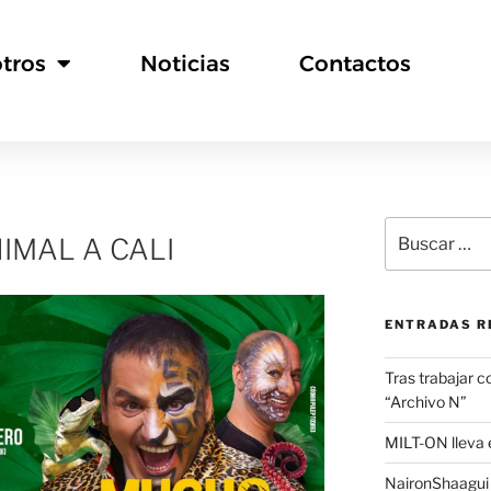
tros
Noticias
Contactos
IMAL A CALI
ENTRADAS R
Tras trabajar c
“Archivo N”
MILT-ON lleva e
NaironShaagui l