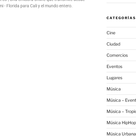
e
er
at
i - Florida para Cali y el mundo entero.
b
s
o
CATEGORÍAS
A
o
p
Cine
k
p
Ciudad
Comercios
Eventos
Lugares
Música
Música – Even
Música – Tropi
Música HipHop
Música Urbana