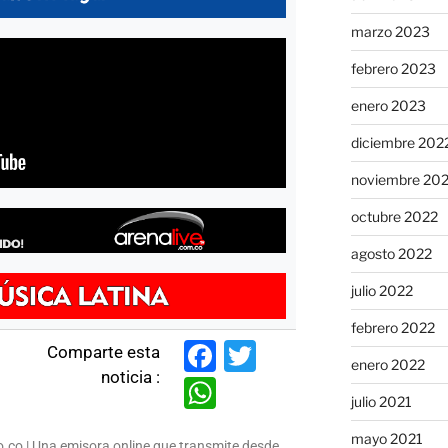
marzo 2023
febrero 2023
enero 2023
diciembre 202
noviembre 20
octubre 2022
agosto 2022
julio 2022
febrero 2022
F
T
Comparte esta
enero 2022
noticia :
a
w
W
julio 2021
c
itt
h
mayo 2021
co | Una emisora online que transmite desde