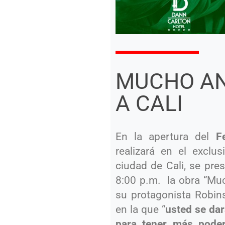
MUCHO AN
A CALI
En la apertura del
F
realizará en el exclu
ciudad de Cali, se pre
8:00 p.m. la obra “Muc
su protagonista Robins
en la que “
usted se dar
para tener más pode