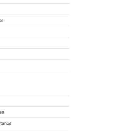
os
as
tarios