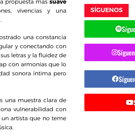
 una propuesta más
suave
SÍGUENOS
nes, vivencias y una
.
Sígue
mostrado una constancia
gular y conectando con
Síguen
us letras y la fluidez de
 rap con armonías que lo
idad sonora íntima pero
Sígue
es una muestra clara de
siona vulnerabilidad con
 un artista que no teme
sica.