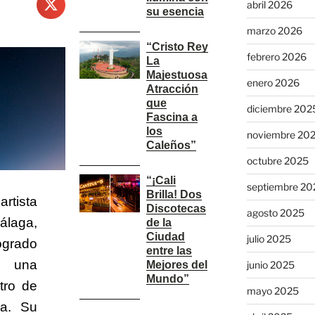
abril 2026
su esencia
marzo 2026
“Cristo Rey
febrero 2026
La
Majestuosa
enero 2026
Atracción
que
diciembre 202
Fascina a
los
noviembre 20
Caleños”
octubre 2025
“¡Cali
septiembre 20
Brilla! Dos
tista
Discotecas
agosto 2025
laga,
de la
Ciudad
julio 2025
grado
entre las
o una
junio 2025
Mejores del
Mundo”
tro de
mayo 2025
ca. Su