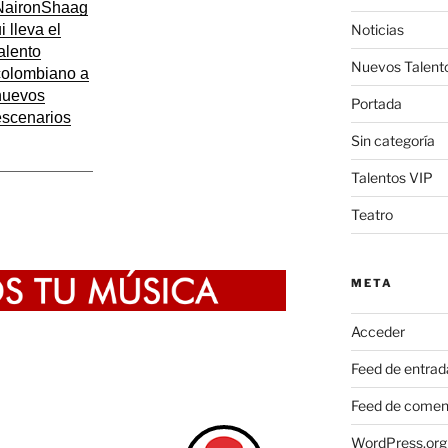
NaironShaag
Noticias
i lleva el
alento
Nuevos Talent
colombiano a
nuevos
Portada
escenarios
Sin categoría
Talentos VIP
Teatro
META
Acceder
Feed de entrad
Feed de comen
WordPress.org