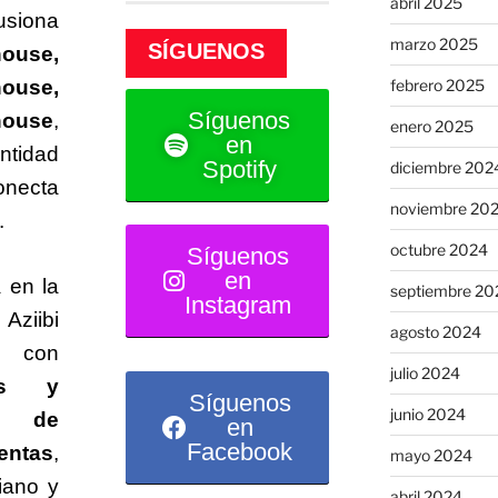
abril 2025
usiona
marzo 2025
SÍGUENOS
house,
febrero 2025
house,
Síguenos
house
,
enero 2025
en
ntidad
Spotify
diciembre 202
onecta
noviembre 20
.
octubre 2024
Síguenos
en
 en la
septiembre 20
Instagram
Aziibi
agosto 2024
e con
julio 2024
mas y
Síguenos
junio 2024
s de
en
Facebook
entas
,
mayo 2024
iano y
abril 2024