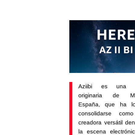
Aziibi es una ar
originaria de Má
España, que ha lo
consolidarse com
creadora versátil den
la escena electróni