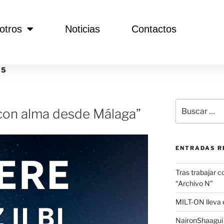
otros
Noticias
Contactos
25
a con alma desde Málaga”
ENTRADAS R
Tras trabajar c
“Archivo N”
MILT-ON lleva e
NaironShaagui l