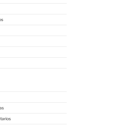
os
as
tarios