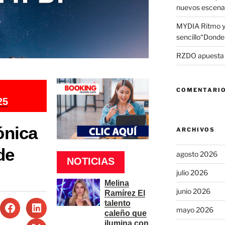
nuevos escena
MYDIA Ritmo y
sencillo“Donde 
RZDO apuesta po
COMENTARIO
25
ónica
ARCHIVOS
de
agosto 2026
NOTICIAS
julio 2026
Melina
junio 2026
Ramírez El
talento
mayo 2026
caleño que
ilumina con