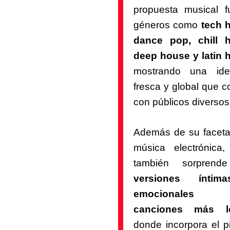
propuesta musical f
géneros como
tech 
dance pop, chill 
deep house y latin 
mostrando una ide
fresca y global que c
con públicos diversos
Además de su faceta
música electrónica, 
también sorprend
versiones ínti
emocionale
canciones más l
donde incorpora el p