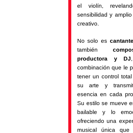
el violín, revela
sensibilidad y amplio
creativo.
No solo es
cantant
también
compos
productora y DJ
combinación que le p
tener un control tota
su arte y transmi
esencia en cada pro
Su estilo se mueve en
bailable y lo emoc
ofreciendo una exper
musical única que 