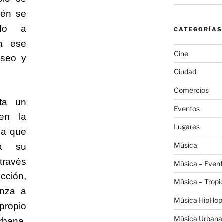
ién se
ando a
CATEGORÍAS
a ese
Cine
eseo y
Ciudad
Comercios
nta un
Eventos
en la
Lugares
 ya que
Música
ta su
través
Música – Even
ción,
Música – Tropi
enza a
Música HipHop
propio
Música Urbana
rbana,