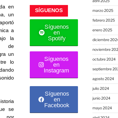
abril 2025
ada en
SÍGUENOS
marzo 2025
na
, un
febrero 2025
aportó
Síguenos
enero 2025
tmica a
en
Spotify
ajo la
diciembre 202
al de
noviembre 20
gra un
Síguenos
octubre 2024
tre lo
en
septiembre 20
Instagram
 dando
sonido
agosto 2024
julio 2024
Síguenos
junio 2024
en
istoria
Facebook
mayo 2024
ue se
, por
abril 2024