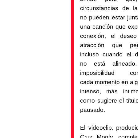
circunstancias de la
no pueden estar junt
una canción que expl
conexión, el dese
atracción que per
incluso cuando el d
no está alineado
imposibilidad con
cada momento en al
intenso, más ínti
como sugiere el títul
pausado.
El videoclip, produci
Cruz Monty
, compl