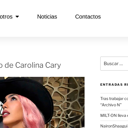
otros
Noticias
Contactos
o de Carolina Cary
ENTRADAS R
Tras trabajar c
“Archivo N”
MILT-ON lleva e
NaironShaagui l