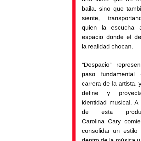
baila, sino que tamb
siente, transport
quien la escucha 
espacio donde el d
la realidad chocan.
“Despacio” represe
paso fundamental 
carrera de la artista,
define y proyec
identidad musical. A 
de esta produc
Carolina Cary comi
consolidar un estilo 
dentro de la música u