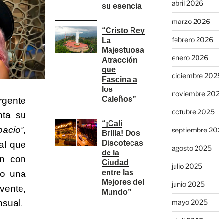
abril 2026
su esencia
marzo 2026
“Cristo Rey
febrero 2026
La
Majestuosa
enero 2026
Atracción
que
diciembre 202
Fascina a
los
noviembre 20
Caleños”
gente
octubre 2025
ta su
“¡Cali
pacio”
,
septiembre 20
Brilla! Dos
Discotecas
al que
agosto 2025
de la
ón con
Ciudad
julio 2025
entre las
do una
Mejores del
junio 2025
ente,
Mundo”
mayo 2025
nsual.