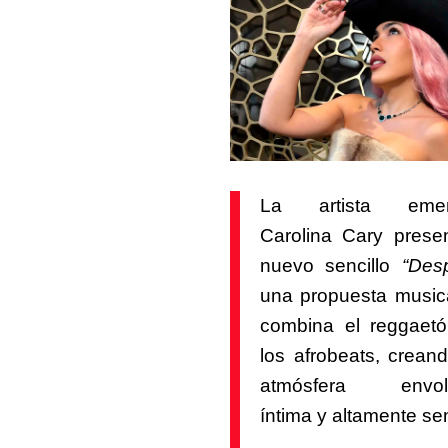
La artista emer
Carolina Cary
presen
nuevo sencillo
“Des
una propuesta music
combina el reggaet
los afrobeats, crean
atmósfera envolv
íntima y altamente se