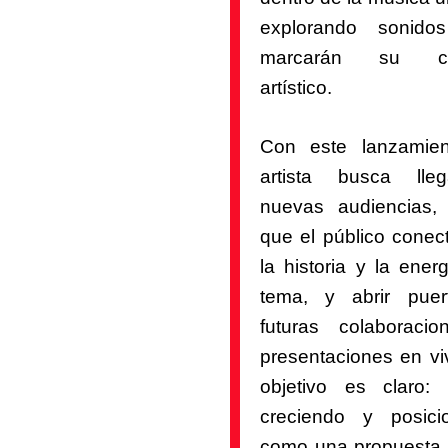
explorando sonido
marcarán su ca
artístico.
Con este lanzamien
artista busca lle
nuevas audiencias, 
que el público conec
la historia y la ener
tema, y abrir pue
futuras colaboraci
presentaciones en vi
objetivo es claro: 
creciendo y posici
como una propuesta 