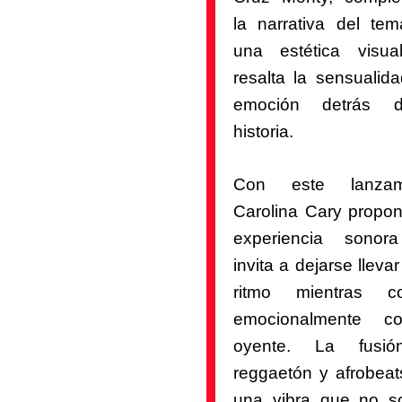
la narrativa del te
una estética visu
resalta la sensualida
emoción detrás 
historia.
Con este lanzami
Carolina Cary propo
experiencia sonor
invita a dejarse llevar
ritmo mientras co
emocionalmente c
oyente. La fusi
reggaetón y afrobeat
una vibra que no s