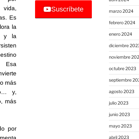
 vida,
Suscríbete
marzo 2024
as. Es
febrero 2024
ora la
enero 2024
o y la
sisten
diciembre 202
estino
noviembre 20
. Esa
octubre 2023
vierte
septiembre 20
go más
agosto 2023
mo… y,
o, más
julio 2023
junio 2023
mayo 2023
do por
abril 2023
ementa