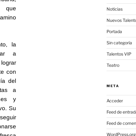
s que
Noticias
mino
Nuevos Talent
Portada
Sin categoría
to, la
gar a
Talentos VIP
lograr
Teatro
te con
gía del
META
rtas a
ones y
Acceder
vo. Su
Feed de entrad
seguir
Feed de comen
onarse
WordPress.org
fresca