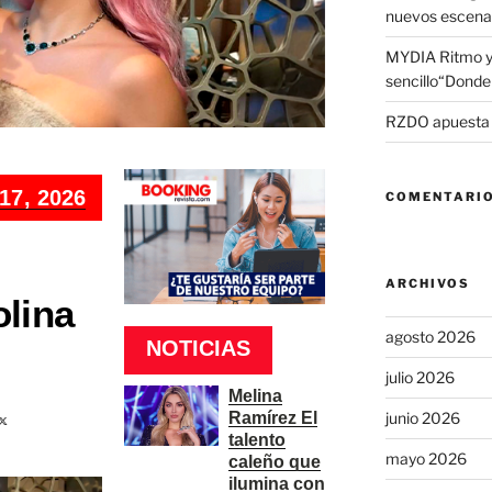
nuevos escena
MYDIA Ritmo y
sencillo“Donde 
RZDO apuesta po
7, 2026
COMENTARIO
o
ARCHIVOS
lina
agosto 2026
NOTICIAS
julio 2026
Melina
Ramírez El
junio 2026
talento
mayo 2026
caleño que
ilumina con