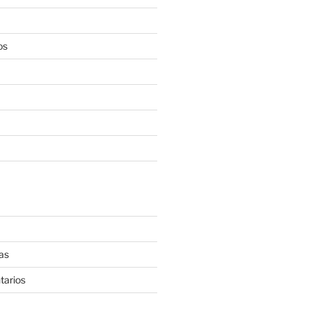
os
as
tarios