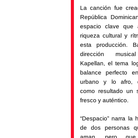
La canción fue cre
República Dominica
espacio clave que 
riqueza cultural y rí
esta producción. B
dirección music
Kapellan
, el tema lo
balance perfecto en
urbano y lo afro,
como resultado un 
fresco y auténtico.
“Despacio” narra la h
de dos personas q
aman, pero que