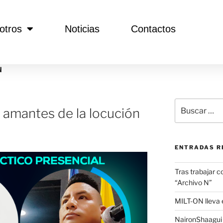
otros
Noticias
Contactos
N
a amantes de la locución
ENTRADAS R
Tras trabajar c
“Archivo N”
MILT-ON lleva e
NaironShaagui l