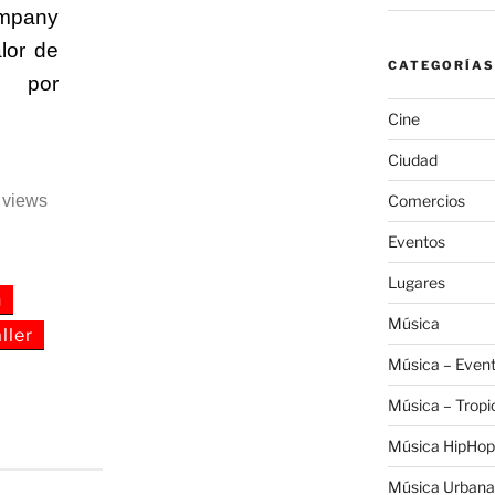
mpany
lor de
CATEGORÍAS
 por
Cine
Ciudad
Comercios
6 views
Eventos
Lugares
n
Música
ller
Música – Even
Música – Tropi
Música HipHop
Música Urbana