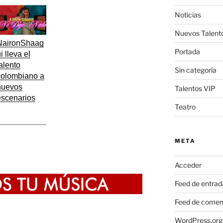
Noticias
Nuevos Talent
NaironShaag
Portada
i lleva el
alento
Sin categoría
colombiano a
nuevos
Talentos VIP
escenarios
Teatro
META
Acceder
Feed de entrad
Feed de comen
WordPress.org