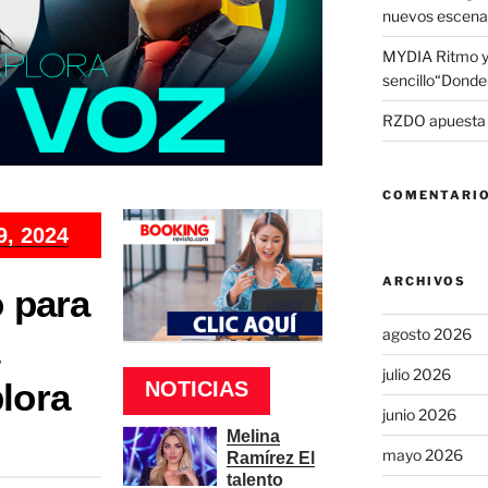
nuevos escena
MYDIA Ritmo y
sencillo“Donde 
RZDO apuesta po
COMENTARIO
9, 2024
ARCHIVOS
o para
agosto 2026
julio 2026
lora
NOTICIAS
junio 2026
Melina
mayo 2026
Ramírez El
talento