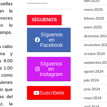
abril 2025
uellas
marzo 2025
an la
voces
febrero 2025
SÍGUENOS
do lo
enero 2025
campo.
Síguenos
diciembre 202
en
Facebook
noviembre 20
 a cabo
ana y
octubre 2024
s 9:00
septiembre 20
Síguenos
a 1:00
en
agosto 2024
Instagram
á como
julio 2024
uienes
junio 2024
lo que
Suscríbete
as del
mayo 2024
z, la
abril 2024