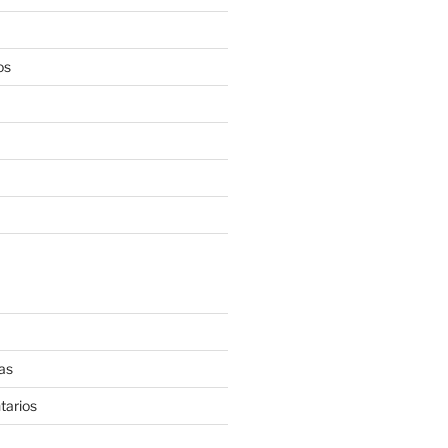
os
as
tarios