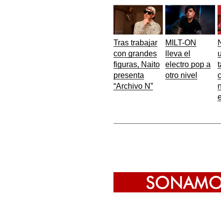
Tras trabajar
MILT-ON
con grandes
lleva el
u
figuras, Naito
electro pop a
t
presenta
otro nivel
“Archivo N”