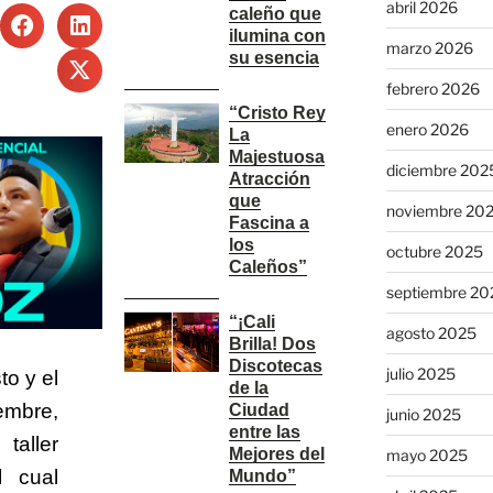
abril 2026
caleño que
ilumina con
marzo 2026
su esencia
febrero 2026
“Cristo Rey
enero 2026
La
Majestuosa
diciembre 202
Atracción
que
noviembre 20
Fascina a
los
octubre 2025
Caleños”
septiembre 20
“¡Cali
agosto 2025
Brilla! Dos
Discotecas
julio 2025
o y el
de la
embre,
Ciudad
junio 2025
entre las
taller
Mejores del
mayo 2025
l cual
Mundo”