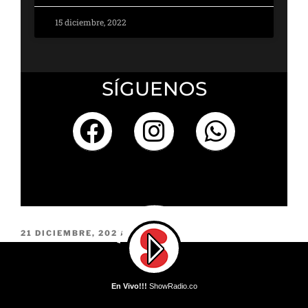
15 diciembre, 2022
SÍGUENOS
21 DICIEMBRE, 2023
“La Vibrante Trayectoria Musical de Luis
Oviedo”
En Vivo!!!
ShowRadio.co
En Vivo!!!
DJ Mike Llama - Llama Whippin' Intro