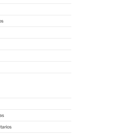
os
as
tarios