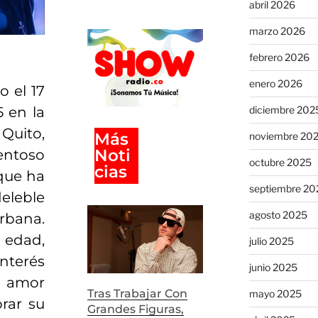
abril 2026
marzo 2026
febrero 2026
enero 2026
o el 17
diciembre 202
 en la
Quito,
Más
noviembre 20
Noti
entoso
octubre 2025
Cias
que ha
septiembre 20
eleble
agosto 2025
urbana.
edad,
julio 2025
nterés
junio 2025
e amor
Tras Trabajar Con
mayo 2025
orar su
Grandes Figuras,