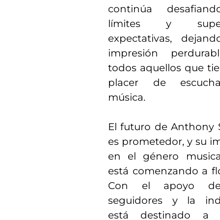
continúa desafiand
límites y supe
expectativas, dejan
impresión perdurab
todos aquellos que ti
placer de escuch
música.
El futuro de Anthony 
es prometedor, y su i
en el género musica
está comenzando a flo
Con el apoyo d
seguidores y la indu
está destinado a s