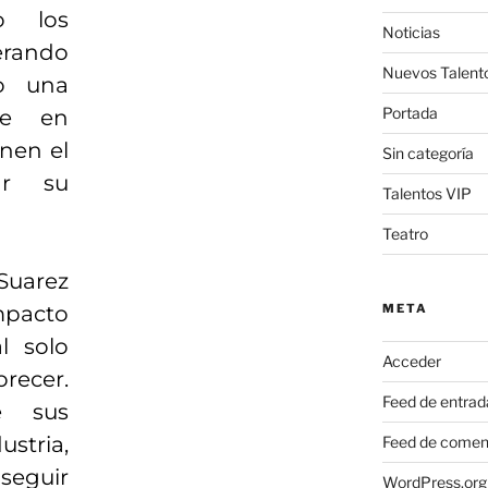
o los
Noticias
rando
Nuevos Talent
do una
Portada
le en
enen el
Sin categoría
ar su
Talentos VIP
Teatro
Suarez
META
mpacto
l solo
Acceder
recer.
Feed de entrad
e sus
stria,
Feed de comen
eguir
WordPress.org