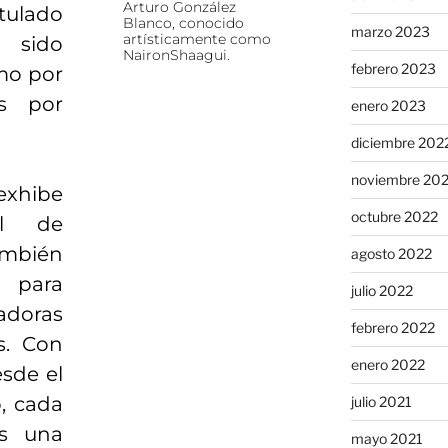
Arturo González
tulado
Blanco, conocido
marzo 2023
artísticamente como
 sido
NaironShaagui.
febrero 2023
mo por
es por
enero 2023
diciembre 202
noviembre 20
 exhibe
octubre 2022
al de
ambién
agosto 2022
d para
julio 2022
vadoras
febrero 2022
s. Con
enero 2022
esde el
p, cada
julio 2021
s una
mayo 2021