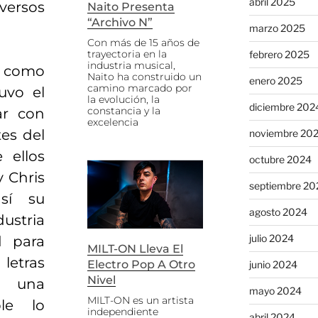
abril 2025
versos
Naito Presenta
“Archivo N”
marzo 2025
Con más de 15 años de
trayectoria en la
febrero 2025
industria musical,
 como
Naito ha construido un
enero 2025
camino marcado por
uvo el
la evolución, la
diciembre 202
constancia y la
ar con
excelencia
es del
noviembre 20
 ellos
octubre 2024
y Chris
septiembre 20
así su
agosto 2024
ustria
julio 2024
d para
MILT-ON Lleva El
etras
Electro Pop A Otro
junio 2024
Nivel
 una
mayo 2024
MILT-ON es un artista
le lo
independiente
abril 2024