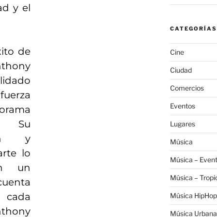
ad y el
CATEGORÍAS
xito de
Cine
thony
Ciudad
lidado
Comercios
erza
Eventos
norama
. Su
Lugares
ión y
Música
rte lo
Música – Even
en un
Música – Tropi
cuenta
n cada
Música HipHop
thony
Música Urbana