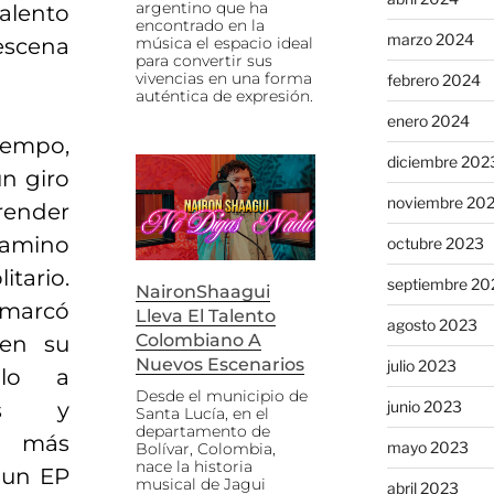
argentino que ha
lento
encontrado en la
marzo 2024
música el espacio ideal
scena
para convertir sus
vivencias en una forma
febrero 2024
auténtica de expresión.
enero 2024
empo,
diciembre 202
n giro
noviembre 20
render
amino
octubre 2023
tario.
septiembre 20
NaironShaagui
 marcó
Lleva El Talento
agosto 2023
Colombiano A
 en su
Nuevos Escenarios
julio 2023
dolo a
Desde el municipio de
junio 2023
tes y
Santa Lucía, en el
departamento de
u más
mayo 2023
Bolívar, Colombia,
nace la historia
 un EP
musical de Jagui
abril 2023