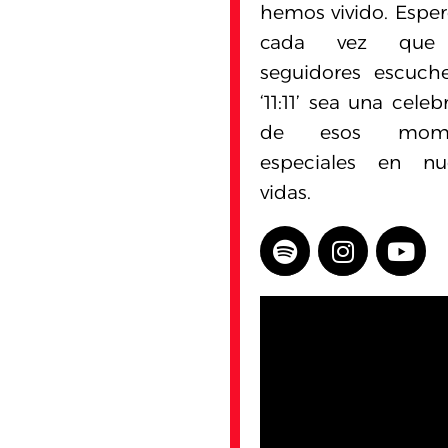
hemos vivido. Espe
cada vez que
seguidores escuch
‘11:11’ sea una celeb
de esos mome
especiales en nue
vidas.