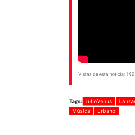
Vistas de esta noticia: 19
Tags:
JulioVenus
Lanza
Música
Urbano