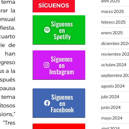
abril 2025
tema
SÍGUENOS
rar la
marzo 2025
ensual
Síguenos
febrero 2025
iesta.
en
enero 2025
Spotify
cuarto
diciembre 202
rie de
e han
noviembre 20
Síguenos
reso
en
octubre 2024
Instagram
us a la
septiembre 20
spués
agosto 2024
usa
Síguenos
e tema
julio 2024
en
tosos
Facebook
junio 2024
ons,”
mayo 2024
“Tres
abril 2024