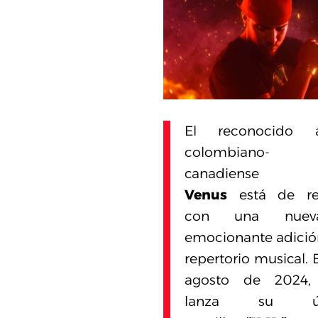
El reconocido ar
colombiano-
canadiens
Venus
está de re
con una nue
emocionante adició
repertorio musical. E
agosto de 2024, 
lanza su úl