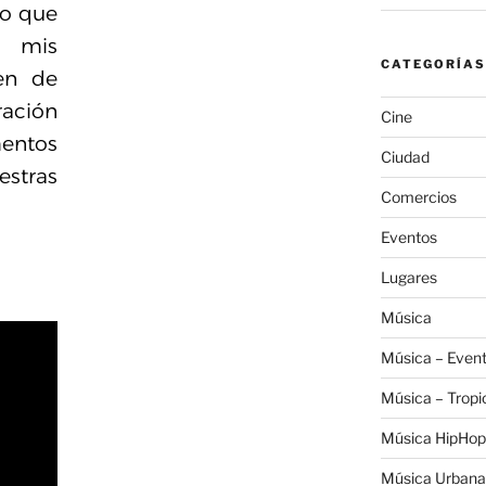
ro que
 mis
CATEGORÍAS
en de
ración
Cine
ntos
Ciudad
stras
Comercios
Eventos
Lugares
Música
Música – Even
Música – Tropi
Música HipHop
Música Urbana