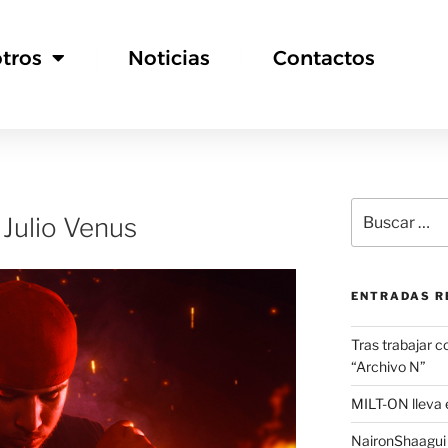
tros
Noticias
Contactos
 Julio Venus
ENTRADAS R
Tras trabajar c
“Archivo N”
MILT-ON lleva e
NaironShaagui l