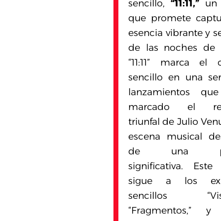
sencillo,
“11:11,”
un 
que promete captu
esencia vibrante y s
de las noches de f
“11:11” marca el 
sencillo en una se
lanzamientos qu
marcado el reg
triunfal de Julio Ven
escena musical de
de una pa
significativa. Est
sigue a los exi
sencillos “Visi
“Fragmentos,” y 