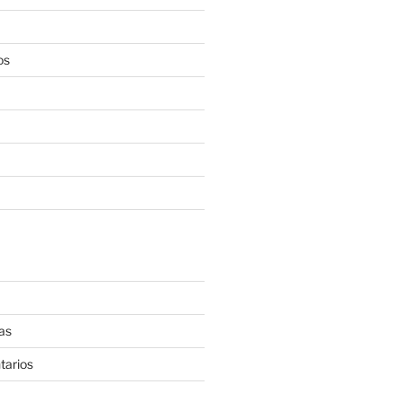
os
as
tarios