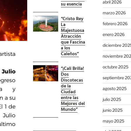
abril 2026
su esencia
marzo 2026
“Cristo Rey
La
febrero 2026
Majestuosa
enero 2026
Atracción
que Fascina
diciembre 202
a los
Caleños”
tista
noviembre 20
octubre 2025
“¡Cali Brilla!
e
Julio
Dos
septiembre 20
Discotecas
greso
de la
va y
agosto 2025
Ciudad
entre las
n a su
julio 2025
Mejores del
l 1 de
Mundo”
junio 2025
Julio
mayo 2025
timo