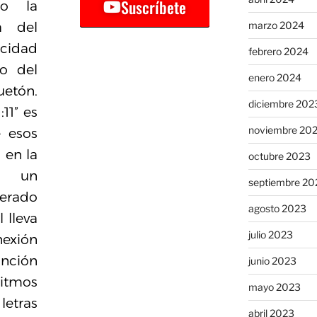
Suscríbete
do la
marzo 2024
a del
cidad
febrero 2024
ro del
enero 2024
etón.
diciembre 202
:11” es
noviembre 20
e esos
en la
octubre 2023
do un
septiembre 20
erado
agosto 2023
 lleva
julio 2023
xión
anción
junio 2023
tmos
mayo 2023
etras
abril 2023