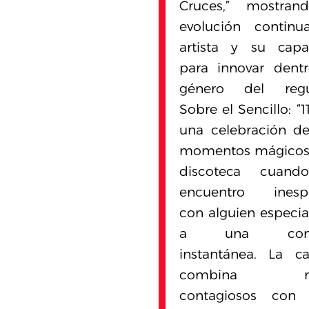
Cruces,” mostran
evolución continu
artista y su capa
para innovar dent
género del regu
Sobre el Sencillo: “11
una celebración d
momentos mágicos 
discoteca cuan
encuentro inesp
con alguien especial
a una cone
instantánea. La c
combina ri
contagiosos con l